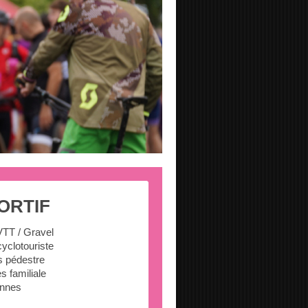
ORTIF
VTT / Gravel
yclotouriste
s pédestre
s familiale
ennes