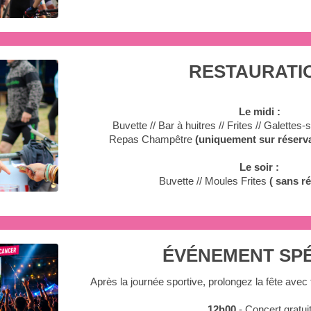
RESTAURATI
Le midi :
Buvette // Bar à huitres // Frites // Galette
Repas Champêtre
(uniquement sur réserva
Le soir :
Buvette // Moules Frites
( sans r
ÉVÉNEMENT SP
Après la journée sportive, prolongez la fête avec
12h00
- Concert gratui