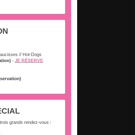
ON
s-saucisses // Hot-Dogs
tion)
-
JE RÉSERVE
éservation)
ÉCIAL
 trois grands rendez-vous :
t